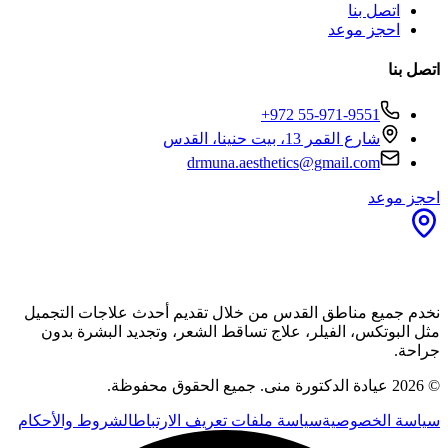
اتصل بنا
احجز موعد
اتصل بنا
+972 55-971-9551
شارع القمر 13، بيت حنينا، القدس
drmuna.aesthetics@gmail.com
احجز موعد
نخدم جميع مناطق القدس من خلال تقديم أحدث علاجات التجميل
مثل البوتكس، الفيلر، علاج تساقط الشعر، وتجديد البشرة بدون
جراحة.
©
2026
عيادة الدكتورة منى
.
جميع الحقوق محفوظة.
سياسة الخصوصية
سياسة ملفات تعريف الارتباط
الشروط والأحكام